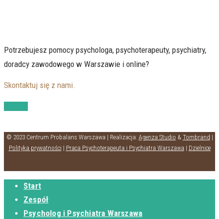
Potrzebujesz pomocy psychologa, psychoterapeuty, psychiatry,
doradcy zawodowego w Warszawie i online?
Skontaktuj się z nami.
Kontakt
© 2023 Centrum Probalans Warszawa | Realizacja:
Agenza Studio
&
Tombrand
|
Polityka prywatności
|
Praca Psychoterapeuta i Psychiatra Warszawa
|
Dzielnice
Start
Zespół
Psycholog i Psychiatra Warszawa