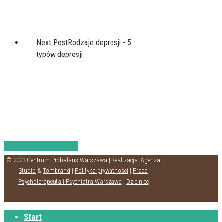
Next Post
Rodzaje depresji - 5
typów depresji
Share
Tweet
Share
Pin
© 2023 Centrum Probalans Warszawa | Realizacja:
Agenza
Studio
&
Tombrand
|
Polityka prywatności
|
Praca
Psychoterapeuta i Psychiatra Warszawa
|
Dzielnice
Start