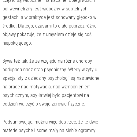
często są widoczne i namacalne. Dolegliwości i
ból wewnętrzny jest widoczny w subtelnych
gestach, a w praktyce jest schowany głęboko w
środku. Dlatego, czasami to ciało poprzez różne
objawy pokazuje, że z umysłem dzieje się coś
niepokojącego.
Bywa też tak, że ze względu na różne choroby,
podupada nasz stan psychiczny. Wtedy wizyty u
specjalisty z dziedziny psychologii są nastawione
na prace nad motywacja, nad wzmocnieniem
psychicznym, aby łatwiej było pacjentowi na
codzień walczyć o swoje zdrowie fizyczne.
Podsumowując, można więc dostrzec, że te dwie
materie psyche i some mają na siebie ogromny