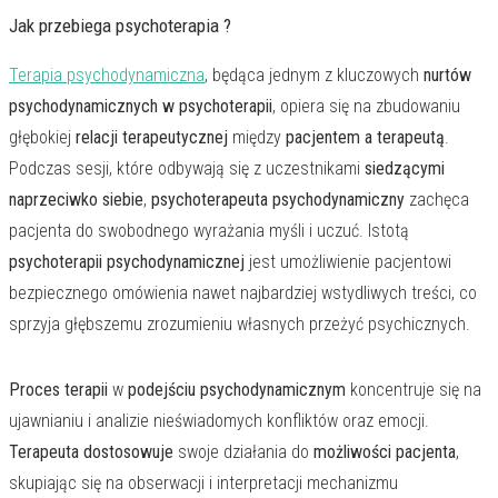
Jak przebiega psychoterapia ?
Terapia psychodynamiczna
, będąca jednym z kluczowych
nurtów
psychodynamicznych w psychoterapii
, opiera się na zbudowaniu
głębokiej
relacji terapeutycznej
między
pacjentem a terapeutą
.
Podczas sesji, które odbywają się z uczestnikami
siedzącymi
naprzeciwko siebie
,
psychoterapeuta psychodynamiczny
zachęca
pacjenta do swobodnego wyrażania myśli i uczuć. Istotą
psychoterapii psychodynamicznej
jest umożliwienie pacjentowi
bezpiecznego omówienia nawet najbardziej wstydliwych treści, co
sprzyja głębszemu zrozumieniu własnych przeżyć psychicznych.
Proces terapii
w
podejściu psychodynamicznym
koncentruje się na
ujawnianiu i analizie nieświadomych konfliktów oraz emocji.
Terapeuta dostosowuje
swoje działania do
możliwości pacjenta
,
skupiając się na obserwacji i interpretacji mechanizmu