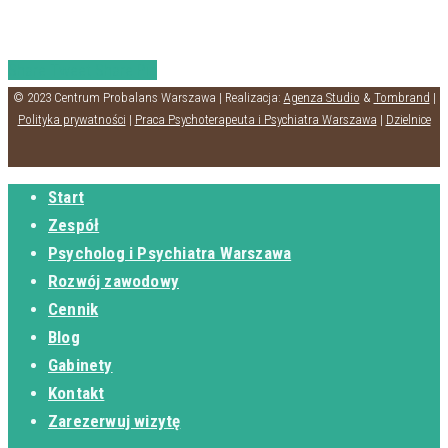
Share
Tweet
Share
Pin
© 2023 Centrum Probalans Warszawa | Realizacja:
Agenza Studio
&
Tombrand
|
Polityka prywatności
|
Praca Psychoterapeuta i Psychiatra Warszawa
|
Dzielnice
Start
Zespół
Psycholog i Psychiatra Warszawa
Rozwój zawodowy
Cennik
Blog
Gabinety
Kontakt
Zarezerwuj wizytę