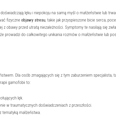
 doświadczają lęku i niepokoju na samą myśl o małżeństwie lub trwa
ywać fizyczne
objawy stresu
, takie jak przyspieszone bicie serca, poce
j z obawy przed utratą niezależności. Symptomy te nasilają się zwł
, że prowadzi do całkowitego unikania rozmów o małżeństwie lub po
stwem. Dla osób zmagających się z tym zaburzeniem specjalista, ta
pii gamofobii to:
ołujących lęk.
enie w traumatycznych doświadczeniach z przeszłości.
 z tematyką małżeństwa.