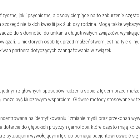
czne, jak i psychiczne, a osoby cierpiące na to zaburzenie często
 a szczególnie takich kwestii jak ślub czy rodzina. Mogą także wykaz
dzić do skłonności do unikania długotrwałych związków, wynikające
wiązań. U niektórych osób lęk przed małżeństwem jest na tyle silny
ekiwań partnera dotyczących zaangażowania w związek.
st jednym z głównych sposobów radzenia sobie z lękiem przed małżeń
a
, może być kluczowym wsparciem. Główne metody stosowane w tera
ncentrowana na identyfikowaniu i zmianie myśli oraz przekonań wyw
 dotarcie do głębokich przyczyn gamofobii, które często mają korz
a z sytuacjami wywołującymi lęk, co pomaga pacjentowi oswoić się