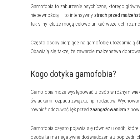
Gamofobia to zaburzenie psychiczne, którego główn
niepewnością – to intensywny
strach przed małżeń
tak silny lęk, że mogą celowo unikać wszelkich rozm
Często osoby cierpiące na gamofobię utożsamiają
ś
Obawiają się także, że zawarcie małżeństwa doprow
Kogo dotyka gamofobia?
Gamofobia może występować u osób w różnym wieku, zar
świadkami rozpadu związku, np. rodziców. Wychowani
również odczuwać
lęk przed zaangażowaniem
z powo
Gamofobia często pojawia się również u osób, które c
osoba ta ma negatywne doświadczenia z poprzednich 