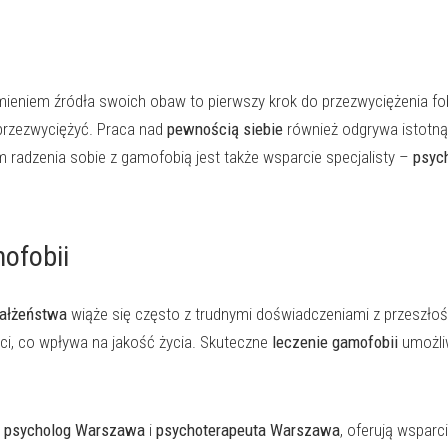
mieniem źródła swoich obaw to pierwszy krok do przezwyciężenia fob
przezwyciężyć. Praca nad
pewnością siebie
również odgrywa istotną 
zenia sobie z gamofobią jest także wsparcie specjalisty –
psyc
ofobii
ałżeństwa
wiąże się często z trudnymi doświadczeniami z przeszłoś
ści, co wpływa na jakość życia. Skuteczne
leczenie gamofobii
umożli
k
psycholog Warszawa
i
psychoterapeuta Warszawa
, oferują wsparc