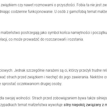
związkiem czy nawet rozmowami o przyszłości. Fobia ta nie jest zw
udniając codzienne funkcjonowanie. U osób z gamofobią temat małż
małżeństwo postrzegają jako symbol końca namiętności i początku 
lacji, co może prowadzić do rozczarowań i rozstania.
ch. Jednak szczególnie narażeni są ci, którzy przeżyli trudne relac
ać strach przed związkiem i niechęć do jego zawierania. Niektóre
e sprostać oczekiwaniom drugiej osoby.
a swojej wolności. Strach przed zobowiązaniem bywa także silniejszy
 przypadkach temat małżeństwa wywołuje
silny niepokój związany z 