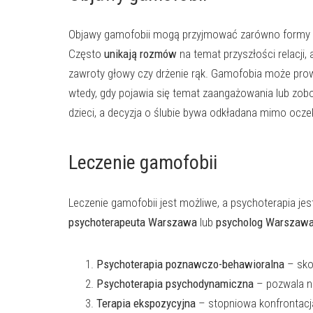
Objawy gamofobii mogą przyjmować zarówno formy fizy
Często
unikają rozmów
na temat przyszłości relacji,
zawroty głowy czy drżenie rąk. Gamofobia może prowa
wtedy, gdy pojawia się temat zaangażowania lub zobo
dzieci, a decyzja o ślubie bywa odkładana mimo ocz
Leczenie gamofobii
Leczenie gamofobii jest możliwe, a psychoterapia je
psychoterapeuta Warszawa
lub
psycholog Warszaw
Psychoterapia poznawczo-behawioralna
– sko
Psychoterapia psychodynamiczna
– pozwala na
Terapia ekspozycyjna
– stopniowa konfrontacj