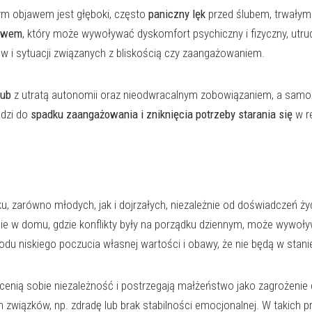
ym objawem jest głęboki, często
paniczny lęk
przed ślubem, trwałym 
stwem
, który może wywoływać dyskomfort psychiczny i fizyczny, utr
ów i sytuacji związanych z bliskością czy zaangażowaniem.
lub
z utratą autonomii oraz nieodwracalnym zobowiązaniem, a samo 
adzi do
spadku zaangażowania i zniknięcia potrzeby starania się
w re
ówno młodych, jak i dojrzałych, niezależnie od doświadczeń życiowy
e w domu, gdzie konflikty były na porządku dziennym, może wywoływ
du niskiego poczucia własnej wartości i obawy, że nie będą w stani
enią sobie niezależność i postrzegają małżeństwo jako zagrożenie dl
związków, np. zdradę lub brak stabilności emocjonalnej. W takich