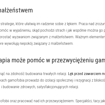
 małżeństwem
ategie, które ułatwią im radzenie sobie z lękiem. Praca nad zrozu
óc w wyjaśnieniu, skąd pochodzi strach i jak wspólnie można go 
rostać wyzwaniom związanym z małżeństwem. Ważnym elementem rad
re wywołują niepokój związany z małżeństwem.
apia może pomóc w przezwyciężeniu gam
ąć na zdolność budowania trwałych relacji.
Lęk przed zawarciem m
ch gamofobia prowadzi do izolacji społecznej i rezygnacji z blisko
 budowanie zdrowych, satysfakcjonujących relacji.
fobii oraz pracować nad ich przezwyciężeniem. Specjaliści, tacy ja