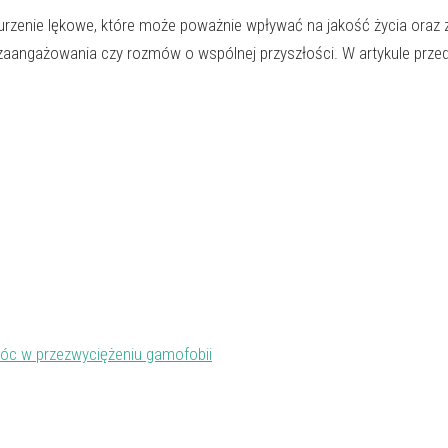
burzenie lękowe, które może poważnie wpływać na jakość życia oraz 
 zaangażowania czy rozmów o wspólnej przyszłości. W artykule prze
c w przezwyciężeniu gamofobii