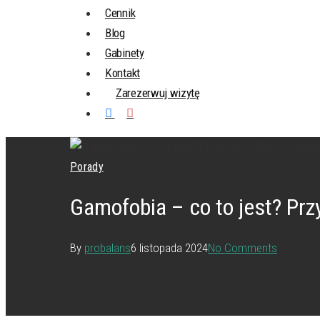
Cennik
Blog
Gabinety
Kontakt
Zarezerwuj wizytę
Porady
Gamofobia – co to jest? Prz
By
probalans
6 listopada 2024
No Comments