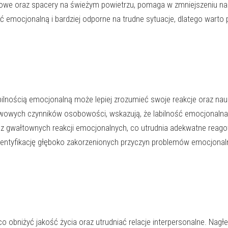
howe oraz spacery na świeżym powietrzu, pomaga w zmniejszeniu nap
ć emocjonalną i bardziej odporne na trudne sytuacje, dlatego warto
bilnością emocjonalną może lepiej zrozumieć swoje reakcje oraz nau
tawowych czynników osobowości, wskazują, że labilność emocjonalna
z gwałtownych reakcji emocjonalnych, co utrudnia adekwatne reag
identyfikację głęboko zakorzenionych przyczyn problemów emocjonal
 obniżyć jakość życia oraz utrudniać relacje interpersonalne. Nagłe