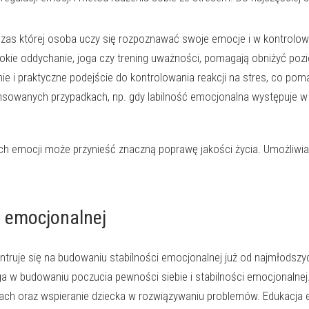
czas której osoba uczy się rozpoznawać swoje emocje i w kontrolo
ębokie oddychanie, joga czy trening uważności, pomagają obniżyć poz
ie i praktyczne podejście do kontrolowania reakcji na stres, co p
sowanych przypadkach, np. gdy labilność emocjonalna występuje w 
h emocji może przynieść znaczną poprawę jakości życia. Umożliwia t
ci emocjonalnej
entruje się na budowaniu stabilności emocjonalnej już od najmłodszy
 w budowaniu poczucia pewności siebie i stabilności emocjonalnej
 oraz wspieranie dziecka w rozwiązywaniu problemów. Edukacja emo