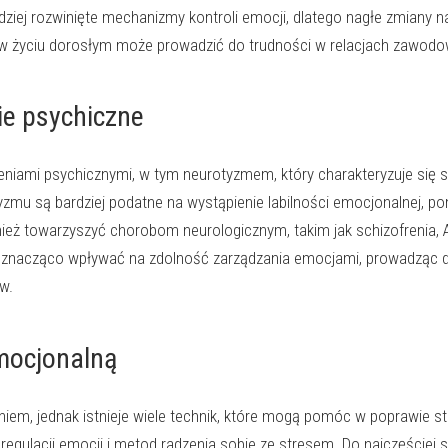
dziej rozwinięte mechanizmy kontroli emocji, dlatego nagłe zmiany n
w życiu dorosłym może prowadzić do trudności w relacjach zawodowy
ie psychiczne
zeniami psychicznymi, w tym neurotyzmem, który charakteryzuje się 
mu są bardziej podatne na wystąpienie labilności emocjonalnej, poni
eż towarzyszyć chorobom neurologicznym, takim jak schizofrenia, 
acząco wpływać na zdolność zarządzania emocjami, prowadząc do sk
w.
emocjonalną
niem, jednak istnieje wiele technik, które mogą pomóc w poprawie s
k regulacji emocji i metod radzenia sobie ze stresem. Do najczęście