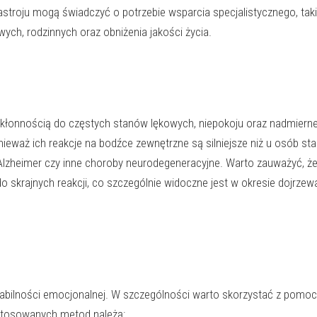
astroju mogą świadczyć o potrzebie wsparcia specjalistycznego, taki
ch, rodzinnych oraz obniżenia jakości życia.
skłonnością do częstych stanów lękowych, niepokoju oraz nadmierne
eważ ich reakcje na bodźce zewnętrzne są silniejsze niż u osób sta
Alzheimer czy inne choroby neurodegeneracyjne. Warto zauważyć, ż
rajnych reakcji, co szczególnie widoczne jest w okresie dojrzewa
tabilności emocjonalnej. W szczególności warto skorzystać z pomocy
j stosowanych metod należą: