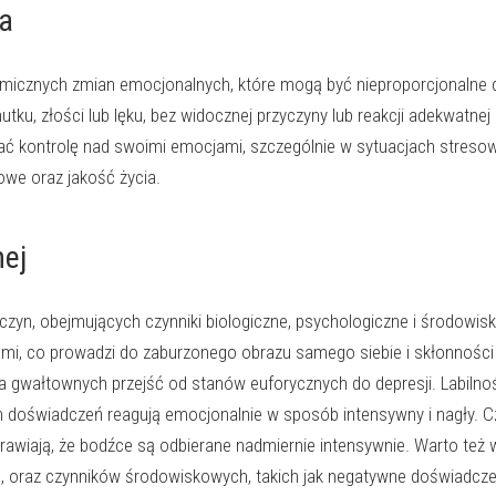
na
amicznych zmian emocjonalnych, które mogą być nieproporcjonalne
tku, złości lub lęku, bez widocznej przyczyny lub reakcji adekwatne
trzymać kontrolę nad swoimi emocjami, szczególnie w sytuacjach str
owe oraz jakość życia.
nej
zyn, obejmujących czynniki biologiczne, psychologiczne i środowisk
ami, co prowadzi do zaburzonego obrazu samego siebie i skłonności 
a gwałtownych przejść od stanów euforycznych do depresji. Labil
doświadczeń reagują emocjonalnie w sposób intensywny i nagły. Częs
prawiają, że bodźce są odbierane nadmiernie intensywnie. Warto te
oraz czynników środowiskowych, takich jak negatywne doświadczeni