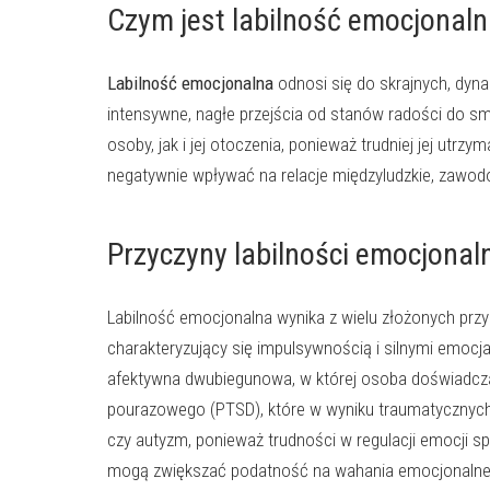
Czym jest labilność emocjonal
Labilność emocjonalna
odnosi się do skrajnych, dyn
intensywne, nagłe przejścia od stanów radości do smu
osoby, jak i jej otoczenia, ponieważ trudniej jej u
negatywnie wpływać na relacje międzyludzkie, zawod
Przyczyny labilności emocjonal
Labilność emocjonalna wynika z wielu złożonych przyc
charakteryzujący się impulsywnością i silnymi emocj
afektywna dwubiegunowa, w której osoba doświadcz
pourazowego (PTSD), które w wyniku traumatycznych 
czy autyzm, ponieważ trudności w regulacji emocji s
mogą zwiększać podatność na wahania emocjonalne, 