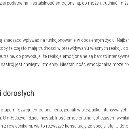
dziej podatne na niestabilność emocjonalną, co może utrudniać im ży
ą znacząco wpływać na funkcjonowanie w codziennym życiu. Najbar
 Osoby te często mają trudności w przewidywaniu własnych reakcji, c
 neutralne, co powoduje, że reakcje emocjonalne są bardzo intensyw
 nastrój jest chwiejny i zmienny. Niestabilność emocjonalna może 
i dorosłych
 etapem rozwoju emocjonalnego, jednak w przypadku intensywnych ob
 U młodszych dzieci niestabilność emocjonalna jest czasem wynikiem
h z rówieśnikami, warto rozważyć konsultację ze specjalistą. U dor