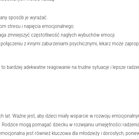
wany sposób je wyrażać.
iom stresu i napięcia emocjonalnego.
omaga zmniejszyć częstotliwość nagłych wybuchów emocji.
połączeniu z innymi zaburzeniami psychicznymi, lekarz może zapro
o bardziej adekwatne reagowanie na trudne sytuacje i lepsze radzen
ch lat. Ważne jest, aby dzieci miały wsparcie w rozwoju emocjonalny
. Rodzice mogą pomagać dziecku w rozwijaniu umiejętności radzenia
cjonalna jest również kluczowa dla młodzieży i dorosłych, poniew