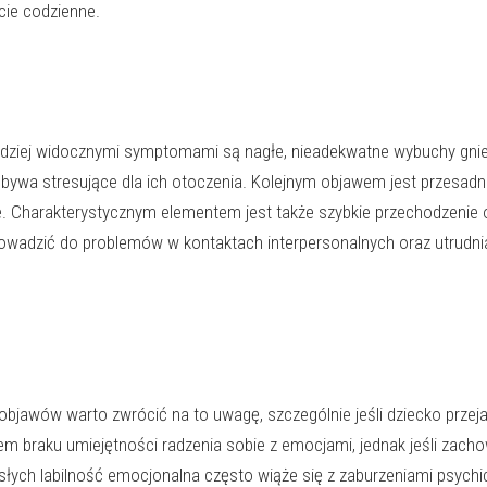
cie codzienne.
dziej widocznymi symptomami są nagłe, nieadekwatne wybuchy gni
o bywa stresujące dla ich otoczenia. Kolejnym objawem jest przesad
ne. Charakterystycznym elementem jest także szybkie przechodzenie
prowadzić do problemów w kontaktach interpersonalnych oraz utrudni
jawów warto zwrócić na to uwagę, szczególnie jeśli dziecko przej
 braku umiejętności radzenia sobie z emocjami, jednak jeśli zacho
osłych labilność emocjonalna często wiąże się z zaburzeniami psychi