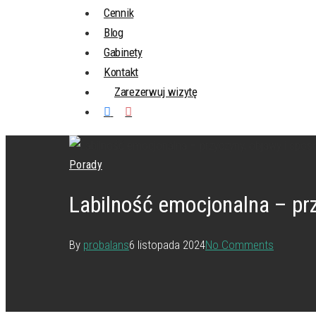
Cennik
Blog
Gabinety
Kontakt
Zarezerwuj wizytę
Porady
Labilność emocjonalna – prz
By
probalans
6 listopada 2024
No Comments