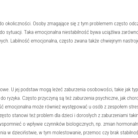
 do okoliczności. Osoby zmagające się z tym problemem często odc
j do sytuacji. Taka emocjonalna niestabilność bywa uciążliwa zarówn
esowych. Labilność emocjonalna, często zwana także chwiejnym nastr
owe. U jej podstaw mogą leżeć zaburzenia osobowości, takie jak typ 
do ryzyka. Często przyczyną są też zaburzenia psychiczne, jak chor
ność emocjonalna może również występować u osób z zespołem stre
to stanowi też problem dla dzieci i dorosłych z zaburzeniami taki
ż wspomnieć o wpływie czynników biologicznych, np. zmian hormonaln
a w dzieciństwie, w tym molestowanie, przemoc czy brak stabilnoś