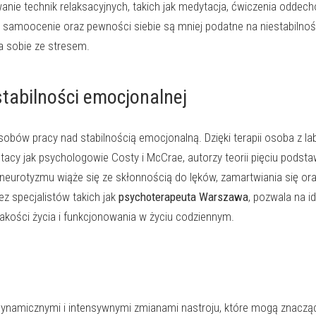
nie technik relaksacyjnych, takich jak medytacja, ćwiczenia oddec
j samoocenie oraz pewności siebie są mniej podatne na niestabilnoś
a sobie ze stresem.
stabilności emocjonalnej
sobów pracy nad stabilnością emocjonalną. Dzięki terapii osoba z la
tacy jak psychologowie Costy i McCrae, autorzy teorii pięciu pods
urotyzmu wiąże się ze skłonnością do lęków, zamartwiania się ora
z specjalistów takich jak
psychoterapeuta Warszawa
, pozwala na 
jakości życia i funkcjonowania w życiu codziennym.
dynamicznymi i intensywnymi zmianami nastroju, które mogą znacząco