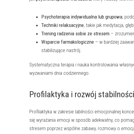
Psychoterapia indywidualna lub grupowa
, pod
Techniki relaksacyjne
, takie jak medytacja, gł
Trening radzenia sobie ze stresem
– zrozumien
Wsparcie farmakologiczne
– w bardziej zaawan
stabilizujące nastrój.
Systematyczna terapia i nauka kontrolowania własnyc
wyzwaniami dnia codziennego.
Profilaktyka i rozwój stabilnoś
Profilaktyka w zakresie labilności emocjonalnej konc
się wyrażania emocji w sposób adekwatny, co pomaga
stresem poprzez wspólne zabawy, rozmowy o emocjach