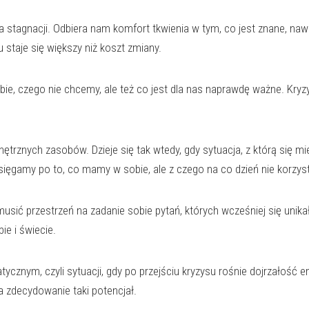
stagnacji. Odbiera nam komfort tkwienia w tym, co jest znane, nawe
 staje się większy niż koszt zmiany.
e, czego nie chcemy, ale też co jest dla nas naprawdę ważne. Kry
trznych zasobów. Dzieje się tak wtedy, gdy sytuacja, z którą się mie
ięgamy po to, co mamy w sobie, ale z czego na co dzień nie korzysta
musić przestrzeń na zadanie sobie pytań, których wcześniej się unik
ie i świecie.
ycznym, czyli sytuacji, gdy po przejściu kryzysu rośnie dojrzałość 
a zdecydowanie taki potencjał.