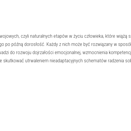
ojowych, czyli naturalnych etapów w życiu człowieka, które wiążą s
go po późną dorosłość. Każdy z nich może być rozwiązany w spos
owadzi do rozwoju dojrzałości emocjonalnej, wzmocnienia kompetencj
oże skutkować utrwaleniem nieadaptacyjnych schematów radzenia sob