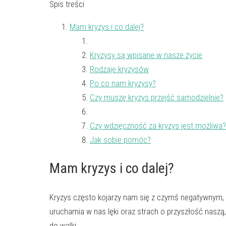
Spis treści
Mam kryzys i co dalej?
Kryzysy są wpisane w nasze życie
Rodzaje kryzysów
Po co nam kryzysy?
Czy muszę kryzys przejść samodzielnie?
Czy wdzięczność za kryzys jest możliwa?
Jak sobie pomóc?
Mam kryzys i co dalej?
Kryzys często kojarzy nam się z czymś negatywnym,
uruchamia w nas lęki oraz strach o przyszłość nasz
do walki.