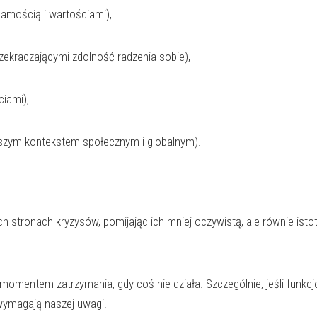
samością i wartościami),
ekraczającymi zdolność radzenia sobie),
iami),
szym kontekstem społecznym i globalnym).
stronach kryzysów, pomijając ich mniej oczywistą, ale równie istot
 momentem zatrzymania, gdy coś nie działa. Szczególnie, jeśli funkcj
 wymagają naszej uwagi.