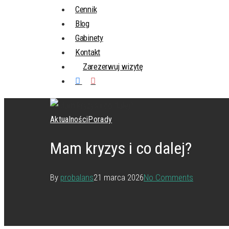
Cennik
Blog
Gabinety
Kontakt
Zarezerwuj wizytę
Aktualności
Porady
Mam kryzys i co dalej?
By
probalans
21 marca 2026
No Comments