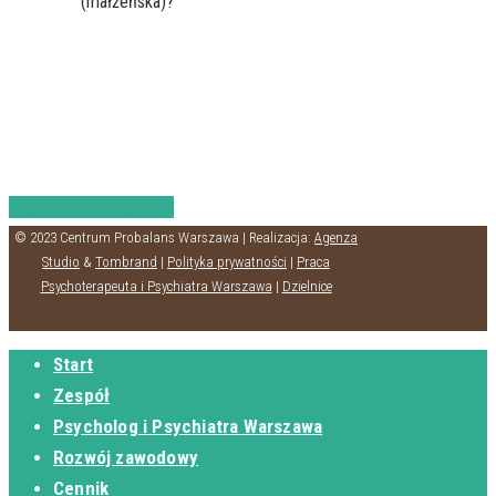
(małżeńska)?
Share
Tweet
Share
Pin
© 2023 Centrum Probalans Warszawa | Realizacja:
Agenza
Studio
&
Tombrand
|
Polityka prywatności
|
Praca
Psychoterapeuta i Psychiatra Warszawa
|
Dzielnice
Start
Zespół
Psycholog i Psychiatra Warszawa
Rozwój zawodowy
Cennik