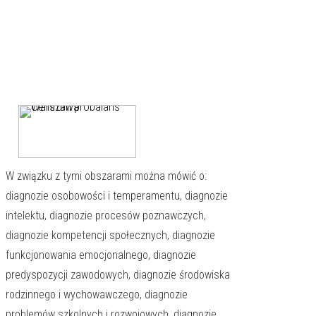
strony zrozumieć mechanizmy zachowania i
działania określić istotę problemu z którym się
zmagamy określić punkty wejścia do
psychoterapii potwierdzić diagnozę
psychiatryczną pomóc określić zawód w jakim
najlepiej będę się realizować rejestrować zmiany
w efekcie terapii
W związku z tymi obszarami można mówić o:
diagnozie osobowości i temperamentu, diagnozie
intelektu, diagnozie procesów poznawczych,
diagnozie kompetencji społecznych, diagnozie
funkcjonowania emocjonalnego, diagnozie
predyspozycji zawodowych, diagnozie środowiska
rodzinnego i wychowawczego, diagnozie
problemów szkolnych i rozwojowych, diagnozie