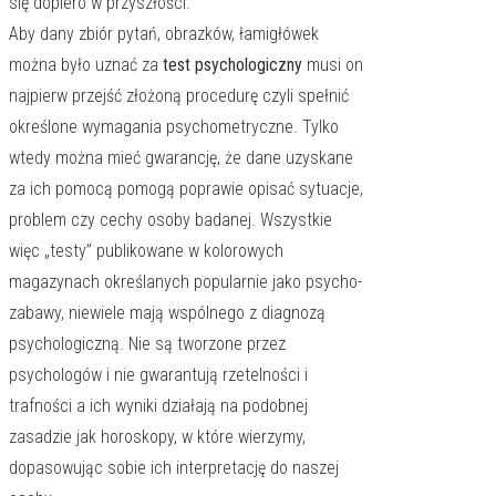
się dopiero w przyszłości.
Aby dany zbiór pytań, obrazków, łamigłówek
można było uznać za
test psychologiczny
musi on
najpierw przejść złożoną procedurę czyli spełnić
określone wymagania psychometryczne. Tylko
wtedy można mieć gwarancję, że dane uzyskane
za ich pomocą pomogą poprawie opisać sytuacje,
problem czy cechy osoby badanej. Wszystkie
więc „testy” publikowane w kolorowych
magazynach określanych popularnie jako psycho-
zabawy, niewiele mają wspólnego z diagnozą
psychologiczną. Nie są tworzone przez
psychologów i nie gwarantują rzetelności i
trafności a ich wyniki działają na podobnej
zasadzie jak horoskopy, w które wierzymy,
dopasowując sobie ich interpretację do naszej