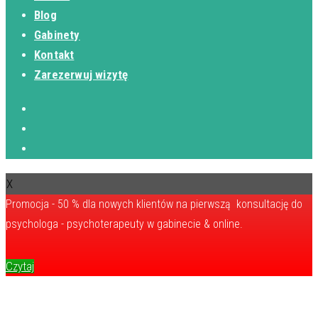
Blog
Gabinety
Kontakt
Zarezerwuj wizytę
X
Promocja - 50 % dla nowych klientów na pierwszą konsultację do
psychologa - psychoterapeuty w gabinecie & online.
Czytaj