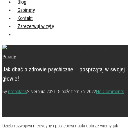
Blog
Gabinety
Kontakt
Zarezerwuj wizytę
Porady
Jak dbać o zdrowie psychiczne – posprzątaj w swojej
głowie!
By
probalans
2 sierpnia 2021
18 października, 2022
No Comments
Dzięki rozwojowi medycyny i postępowi nauki dobrze wiemy jak