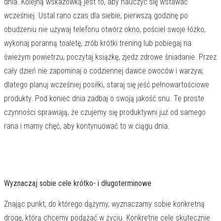
dnia. Kolejną wskazówką jest to, aby nauczyć się wstawać
wcześniej. Ustal rano czas dla siebie, pierwszą godzinę po
obudzeniu nie używaj telefonu otwórz okno, pościel swoje łóżko,
wykonaj poranną toaletę, zrób krótki trening lub pobiegaj na
świeżym powietrzu, poczytaj książkę, zjedz zdrowe śniadanie. Przez
cały dzień nie zapominaj o codziennej dawce owoców i warzyw,
dlatego planuj wcześniej posiłki, staraj się jeść pełnowartościowe
produkty. Pod koniec dnia zadbaj o swoją jakość snu. Te proste
czynności sprawiają, że czujemy się produktywni już od samego
rana i mamy chęć, aby kontynuować to w ciągu dnia.
Wyznaczaj sobie cele krótko- i długoterminowe
Znając punkt, do którego dążymy, wyznaczamy sobie konkretną
drogę, którą chcemy podążać w życiu. Konkretne cele skutecznie