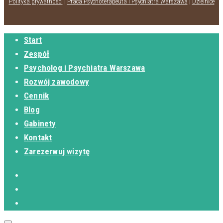
Polityka prywatności
|
Praca Psychoterapeuta i Psychiatra Warszawa
|
Dzielnice
Start
Zespół
Psycholog i Psychiatra Warszawa
Rozwój zawodowy
Cennik
Blog
Gabinety
Kontakt
Zarezerwuj wizytę