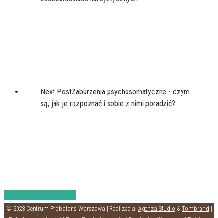
Next Post
Zaburzenia psychosomatyczne - czym
są, jak je rozpoznać i sobie z nimi poradzić?
Share
Tweet
Share
Pin
© 2023 Centrum Probalans Warszawa | Realizacja:
Agenza Studio
&
Tombrand
|