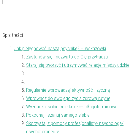
Spis treści
Jak pielęgnować naszą psychikę? – wskazówki
Zastanów się i nazwij to co Cię przytłacza
Staraj się tworzyć i utrzymywać relacje międzyludzkie
Regularnie wprowadzaj aktywność fizyczną
Wprowadź do swojego życia zdrową rutynę
Wyznaczaj sobie cele krótko- i długoterminowe
Pokochaj i szanuj samego siebie
Skorzystaj z pomocy profesjonalisty- psychologa/
psychoterapeuty