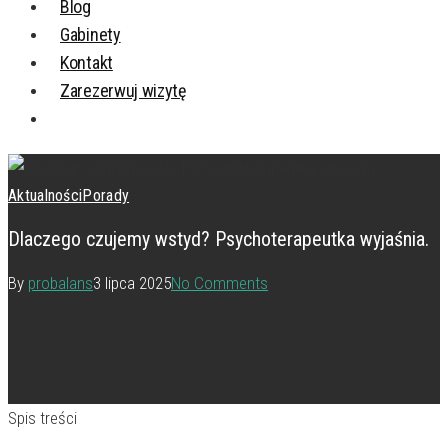
Blog
Gabinety
Kontakt
Zarezerwuj wizytę
Aktualności
Porady
Dlaczego czujemy wstyd? Psychoterapeutka wyjaśnia.
By
probalans
3 lipca 2025
No Comments
Spis treści