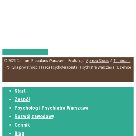
Share
Tweet
Share
Pin
© 2023 Centrum Probalans Warszawa | Realizacja:
Agenza Studio
&
Tombrand
|
Polityka prywatności
|
Praca Psychoterapeuta i Psychiatra Warszawa
|
Dzielnice
Start
Zespół
Psycholog i Psychiatra Warszawa
Rozwój zawodowy
Cennik
Blog