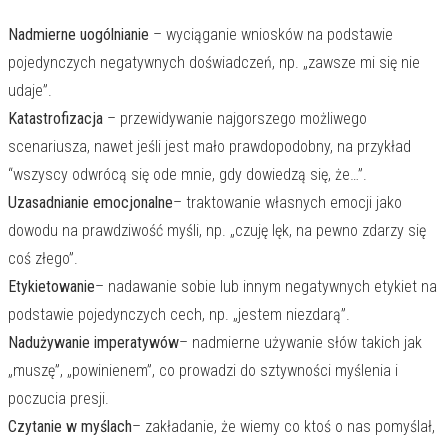
Nadmierne uogólnianie
– wyciąganie wniosków na podstawie
pojedynczych negatywnych doświadczeń, np. „zawsze mi się nie
udaje”.
Katastrofizacja
– przewidywanie najgorszego możliwego
scenariusza, nawet jeśli jest mało prawdopodobny, na przykład
“wszyscy odwrócą się ode mnie, gdy dowiedzą się, że…”.
Uzasadnianie emocjonalne
– traktowanie własnych emocji jako
dowodu na prawdziwość myśli, np. „czuję lęk, na pewno zdarzy się
coś złego”.
Etykietowanie
– nadawanie sobie lub innym negatywnych etykiet na
podstawie pojedynczych cech, np. „jestem niezdarą”.
Nadużywanie imperatywów
– nadmierne używanie słów takich jak
„muszę”, „powinienem”, co prowadzi do sztywności myślenia i
poczucia presji.
Czytanie w myślach
– zakładanie, że wiemy co ktoś o nas pomyślał,