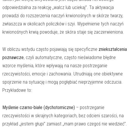
odpowiedzialna za reakcję „walcz lub uciekaj”. Ta aktywacja
prowadzi do rozszerzenia naczyń krwionośnych w skórze twarzy,
zwłaszcza w okolicach policzków i szyi. Wypełnienie tych naczyń
krwionośnych krwią powoduje, że skóra staje się zaczerwieniona.
W obliczu wstydu często pojawiają się specyficzne
zniekształcenia
poznawcze
, czyli automatyczne, często nieświadome błędne
wzorce myślenia, które wpływają na nasze postrzeganie
rzeczywistości, emocje i zachowania. Utrudniają one obiektywne
spojrzenie na sytuację i mogą pogłębiać nieprzyjemne odczucia.
Przykładowe to:
Myślenie czarno-białe (dychotomiczne)
– postrzeganie
rzeczywistości w skrajnych kategoriach, bez odcieni szarości, na
przykład „jestem głupi” zamiast „mam prawo czegoś nie wiedzieć”.