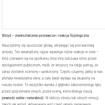
Wstyd – zniekształcenia poznawcze i reakcja fizjologiczna
Nauczyliśmy się spuszczać głowę, ukrywając się pod warstwą
wstydu. Ten wewnętrzny ciężar wywołuje różne reakcje w ciele –
ktoś czerwieni się na spotkaniu, ktoś inny odczuwa stres przed
wystąpieniem publicznym, myśli, że wszyscy na niego patrzą, że
zaraz zostanie oceniony i upokorzony. Często czujemy, jakby w nas
płonęła niewidzialna iskra, a cały świat wydaje się skupiony na
naszej osobie. To wszystko wynika z głęboko zakorzenionego lęku
przed spojrzeniami innych, przed oceną, która blokuje naszą
pewność siebie i naturalność
. W obliczu stresu lub silnych emocji,
takich jak wstyd, aktywowana jest część układu nerwowego