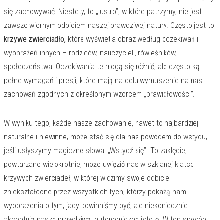
się zachowywać. Niestety, to „lustro”, w które patrzymy, nie jest
zawsze wiernym odbiciem naszej prawdziwej natury. Często jest to
krzywe zwierciadło,
które wyświetla obraz według oczekiwań i
wyobrażeń innych – rodziców, nauczycieli, rówieśników,
społeczeństwa. Oczekiwania te mogą się różnić, ale często są
pełne wymagań i presji, które mają na celu wymuszenie na nas
zachowań zgodnych z określonym wzorcem „prawidłowości”.
W wyniku tego, każde nasze zachowanie, nawet to najbardziej
naturalne i niewinne, może stać się dla nas powodem do wstydu,
jeśli usłyszymy magiczne słowa: „Wstydź się”. To zaklęcie,
powtarzane wielokrotnie, może uwięzić nas w szklanej klatce
krzywych zwierciadeł, w której widzimy swoje odbicie
zniekształcone przez wszystkich tych, którzy pokażą nam
wyobrażenia o tym, jacy powinniśmy być, ale niekoniecznie
akceptują naszą prawdziwą, autonomiczną istotę. W ten sposób