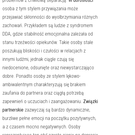
problemów z chwilową separacją.
W dorosłości
osoba z tym stylem przywiązania może
przejawiać skłonności do wyolbrzymiania różnych
zachowań. Przykładem są ludzie z syndromem
DDA, gdzie stabilność emocjonalna zależała od
stanu trzeźwości opiekunów. Takie osoby stale
poszukują bliskości i czułości w relacjach z
innymi ludźmi, jednak ciągle czują się
niedocenione, odsunięte oraz niewystarczająco
dobre. Ponadto osoby ze stylem lękowo-
ambiwalentnym charakteryzują się brakiem
zaufania do partnera oraz ciągłą potrzebą
zapewnień o uczuciach i zaangażowaniu.
Związki
partnerskie
zazwyczaj są bardzo dynamiczne,
burzliwe pełne emocji na początku pozytywnych,
a z czasem mocno negatywnych. Osoby