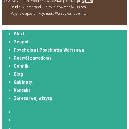
© 2023 Centrum Probalans Warszawa | Realizacja:
Agenza
Studio
&
Tombrand
|
Polityka prywatności
|
Praca
Psychoterapeuta i Psychiatra Warszawa
|
Dzielnice
Start
Zespół
Psycholog i Psychiatra Warszawa
Rozwój zawodowy
Cennik
Blog
Gabinety
Kontakt
Zarezerwuj wizytę