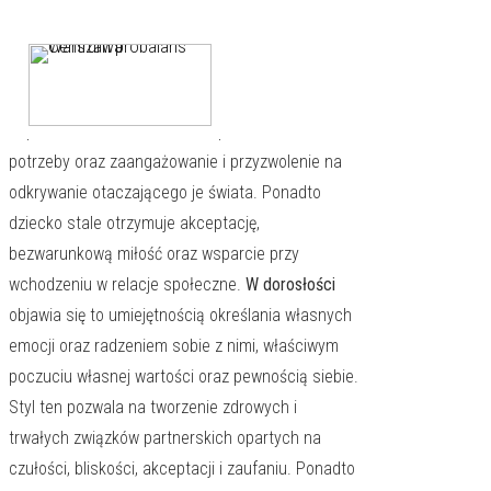
empatią i gotowością do dostarczania opieki
dziecku przez matkę. Opiera się na poczuciu
bezpieczeństwa i zaufania oraz wierze w stałość i
dostępność rodzica. Można zaobserwować stałą
odpowiedź na komunikowane przez dziecko
potrzeby oraz zaangażowanie i przyzwolenie na
odkrywanie otaczającego je świata. Ponadto
dziecko stale otrzymuje akceptację,
bezwarunkową miłość oraz wsparcie przy
wchodzeniu w relacje społeczne.
W dorosłości
objawia się to umiejętnością określania własnych
emocji oraz radzeniem sobie z nimi, właściwym
poczuciu własnej wartości oraz pewnością siebie.
Styl ten pozwala na tworzenie zdrowych i
trwałych związków partnerskich opartych na
czułości, bliskości, akceptacji i zaufaniu. Ponadto