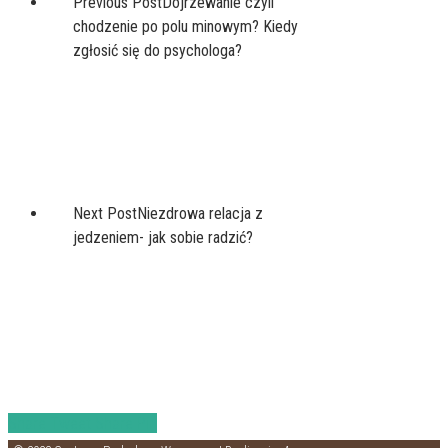
Previous Post
Dojrzewanie czyli
chodzenie po polu minowym? Kiedy
zgłosić się do psychologa?
Next Post
Niezdrowa relacja z
jedzeniem- jak sobie radzić?
Share
Tweet
Share
Pin