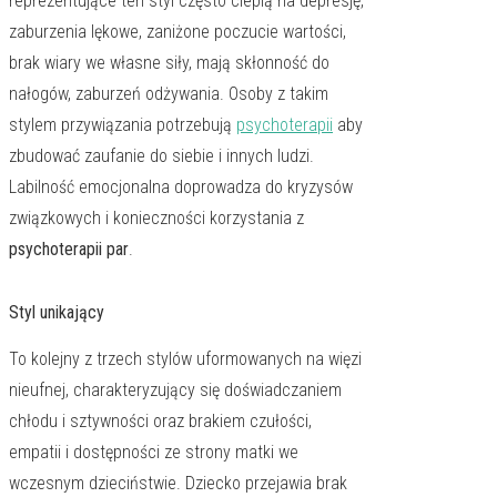
reprezentujące ten styl często ciepią na depresję,
zaburzenia lękowe, zaniżone poczucie wartości,
brak wiary we własne siły, mają skłonność do
nałogów, zaburzeń odżywania. Osoby z takim
stylem przywiązania potrzebują
psychoterapii
aby
zbudować zaufanie do siebie i innych ludzi.
Labilność emocjonalna doprowadza do kryzysów
związkowych i konieczności korzystania z
psychoterapii par
.
Styl unikający
To kolejny z trzech stylów uformowanych na więzi
nieufnej, charakteryzujący się doświadczaniem
chłodu i sztywności oraz brakiem czułości,
empatii i dostępności ze strony matki we
wczesnym dzieciństwie. Dziecko przejawia brak