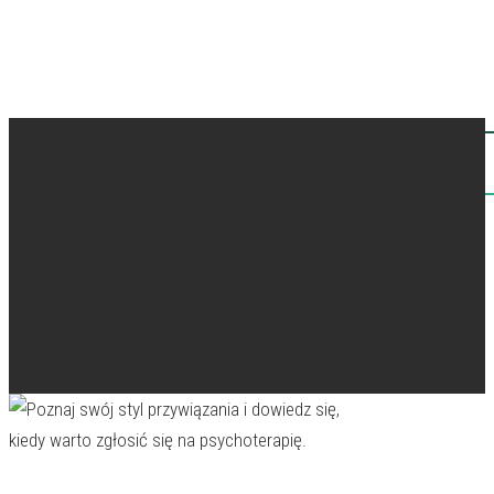
Menu
Hit enter to search or ESC to close
Miewasz
problemy w relacjach z innymi ludźmi
lub
kryzysy w związku? Masz wrażenie, że innym
Aktualności
Porady
ludziom jest łatwiej nawiązywać relacje? Cierpisz