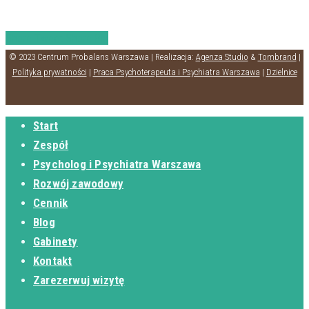
Share
Tweet
Share
Pin
© 2023 Centrum Probalans Warszawa | Realizacja:
Agenza Studio
&
Tombrand
|
Polityka prywatności
|
Praca Psychoterapeuta i Psychiatra Warszawa
|
Dzielnice
Start
Zespół
Psycholog i Psychiatra Warszawa
Rozwój zawodowy
Cennik
Blog
Gabinety
Kontakt
Zarezerwuj wizytę