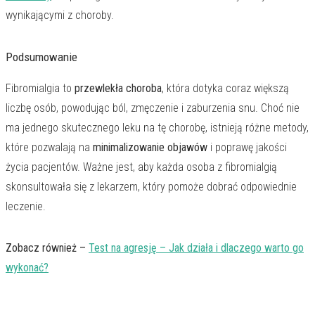
wynikającymi z choroby.
Podsumowanie
Fibromialgia to
przewlekła choroba
, która dotyka coraz większą
liczbę osób, powodując ból, zmęczenie i zaburzenia snu. Choć nie
ma jednego skutecznego leku na tę chorobę, istnieją różne metody,
które pozwalają na
minimalizowanie objawów
i poprawę jakości
życia pacjentów. Ważne jest, aby każda osoba z fibromialgią
skonsultowała się z lekarzem, który pomoże dobrać odpowiednie
leczenie.
Zobacz również –
Test na agresję – Jak działa i dlaczego warto go
wykonać?