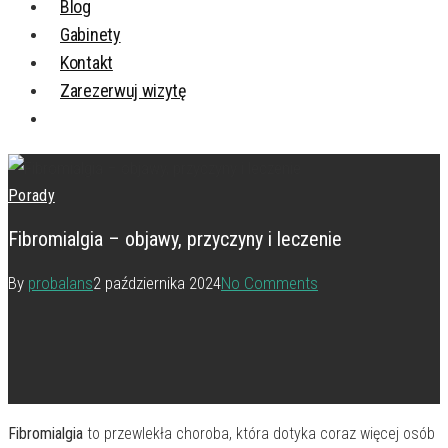
Blog
Gabinety
Kontakt
Zarezerwuj wizytę
Porady
Fibromialgia – objawy, przyczyny i leczenie
By
probalans
2 października 2024
No Comments
Fibromialgia
to przewlekła choroba, która dotyka coraz więcej osób