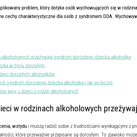
plikowany problem, który dotyka osób wychowujących się w rodzina
ne cechy charakterystyczne dla osób z syndromem DDA. Wychowywan
ch alkoholowych przeżywają syndrom dorosłego dziecka alkoholika
ziecka w życiu dorosłym
zieci dorosłych alkoholików
est syndrom dorosłego dziecka alkoholika i jak go leczyć
cie winy u dzieci z rodzin alkoholowych
ieci w rodzinach alkoholowych przeżywa
cenia, wstydu
i muszą radzić sobie z trudnościami wynikającymi z p
ialności, które przeważnie przypisane są dorosłym. To zjawisko mo