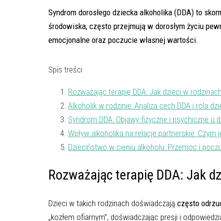
Syndrom dorosłego dziecka alkoholika (DDA) to skom
środowiska, często przejmują w dorosłym życiu pew
emocjonalne oraz poczucie własnej wartości.
Spis treści
Rozważając terapię DDA: Jak dzieci w rodzina
Alkoholik w rodzinie: Analiza cech DDA i rola d
Syndrom DDA: Objawy fizyczne i psychiczne u d
Wpływ alkoholika na relacje partnerskie: Czym j
Dzieciństwo w cieniu alkoholu: Przemoc i poczu
Rozważając terapię DDA: Jak dz
Dzieci w takich rodzinach doświadczają
często odrzu
„kozłem ofiarnym”, doświadczając presji i odpowiedz