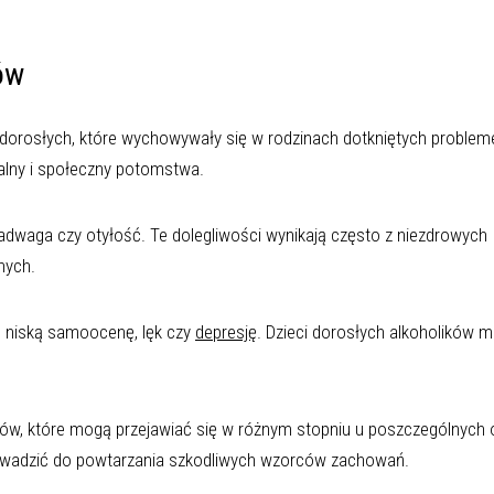
ów
b dorosłych, które wychowywały się w rodzinach dotkniętych proble
nalny i społeczny potomstwa.
nadwaga czy otyłość. Te dolegliwości wynikają często z niezdrowych
nych.
, niską samoocenę, lęk czy
depresję
. Dzieci dorosłych alkoholików 
ów, które mogą przejawiać się w różnym stopniu u poszczególnych 
rowadzić do powtarzania szkodliwych wzorców zachowań.