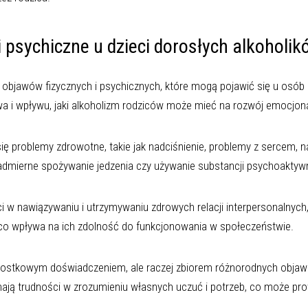
 psychiczne u dzieci dorosłych alkoholik
r objawów fizycznych i psychicznych, które mogą pojawić się u osó
twa i wpływu, jaki alkoholizm rodziców może mieć na rozwój emocjo
się problemy zdrowotne, takie jak nadciśnienie, problemy z sercem, 
admierne spożywanie jedzenia czy używanie substancji psychoaktyw
w nawiązywaniu i utrzymywaniu zdrowych relacji interpersonalnych
 co wpływa na ich zdolność do funkcjonowania w społeczeństwie.
dnostkowym doświadczeniem, ale raczej zbiorem różnorodnych objaw
ją trudności w zrozumieniu własnych uczuć i potrzeb, co może p