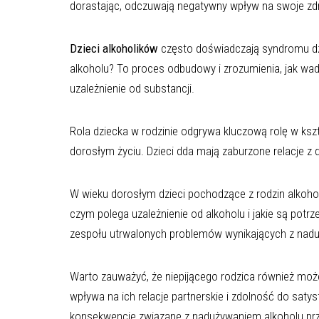
dorastając, odczuwają negatywny wpływ na swoje zdro
Dzieci alkoholików
często doświadczają syndromu dzi
alkoholu? To proces odbudowy i zrozumienia, jak wadl
uzależnienie od substancji.
Rola dziecka w rodzinie odgrywa kluczową rolę w ksz
dorosłym życiu. Dzieci dda mają zaburzone relacje z
W wieku dorosłym dzieci pochodzące z rodzin alkoho
czym polega uzależnienie od alkoholu i jakie są potr
zespołu utrwalonych problemów wynikających z naduż
Warto zauważyć, że niepijącego rodzica również mo
wpływa na ich relacje partnerskie i zdolność do saty
konsekwencje związane z nadużywaniem alkoholu prz