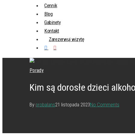
Cennik
Blog
Gabinety
Kontakt
Zarezerwuj wizytę
Porady
Kim są dorosłe dzieci alkoho
By
probalans
21 listopada 2023
No Comments