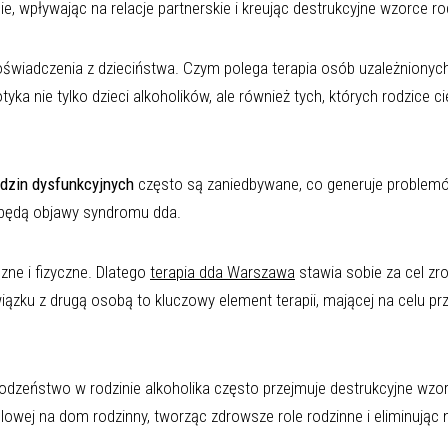
 wpływając na relacje partnerskie i kreując destrukcyjne wzorce ro
oświadczenia z dzieciństwa. Czym polega terapia osób uzależnionyc
a nie tylko dzieci alkoholików, ale również tych, których rodzice ci
odzin dysfunkcyjnych
często są zaniedbywane, co generuje problem
e będą objawy syndromu dda.
ne i fizyczne. Dlatego
terapia dda Warszawa
stawia sobie za cel zr
wiązku z drugą osobą to kluczowy element terapii, mającej na celu p
odzeństwo w rodzinie alkoholika często przejmuje destrukcyjne wzo
holowej na dom rodzinny, tworząc zdrowsze role rodzinne i eliminując