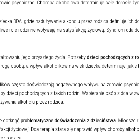
wie psychiczne. Choroba alkoholowa determinuje całe dorosłe życie,
ecka DDA, gdzie nadużywanie alkoholu przez rodzica definiuje ich d
iwe role rodzinne wpływają na satysfakcję życiową. Syndrom dda dotyk
tałtowaniu jego przyszłego życia. Potrzeby
dzieci pochodzących z r
 drugą osobą, a wpływ alkoholików na wiek dziecka determinuje, jaki
lików często doświadczają negatywnego wpływu na zdrowie psychicz
zeby dzieci pochodzących z takich rodzin. Wspieranie osób z dda w z
ywania alkoholu przez rodzica.
że dotknąć
problematyczne doświadczenia z dzieciństwa
. Młodsze r
sfakcji życiowej. Dda terapia stara się naprawić wpływ choroby alko
ez rodzica.