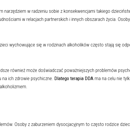
ym narzędziem w radzeniu sobie z konsekwencjami takiego dziecińst
dnościami w relacjach partnerskich i innych obszarach życia. Osoby
Dzieci wychowujące się w rodzinach alkoholików często stają się odp
łodsze również może doświadczać poważniejszych problemów psych
 na ich zdrowie psychiczne.
Dlatego terapia DDA
ma na celu nie ty
 alkoholizmem.
lemów. Osoby z zaburzeniem dysocjacyjnym to często rodzice dzieci