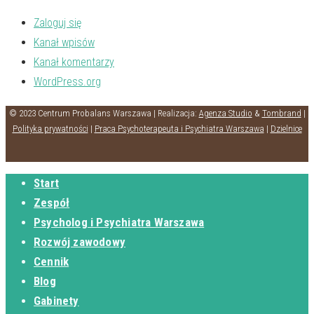
Zaloguj się
Kanał wpisów
Kanał komentarzy
WordPress.org
© 2023 Centrum Probalans Warszawa | Realizacja:
Agenza Studio
&
Tombrand
|
Polityka prywatności
|
Praca Psychoterapeuta i Psychiatra Warszawa
|
Dzielnice
Start
Zespół
Psycholog i Psychiatra Warszawa
Rozwój zawodowy
Cennik
Blog
Gabinety