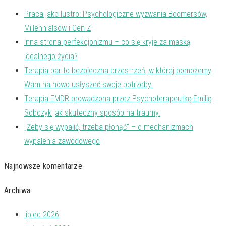
Praca jako lustro: Psychologiczne wyzwania Boomersów,
Millennialsów i Gen Z
Inna strona perfekcjonizmu – co się kryje za maską
idealnego życia?
Terapia par to bezpieczna przestrzeń, w której pomożemy
Wam na nowo usłyszeć swoje potrzeby.
Terapia EMDR prowadzona przez Psychoterapeutkę Emilię
Sobczyk jak skuteczny sposób na traumy.
„Żeby się wypalić, trzeba płonąć” – o mechanizmach
wypalenia zawodowego
Najnowsze komentarze
Archiwa
lipiec 2026