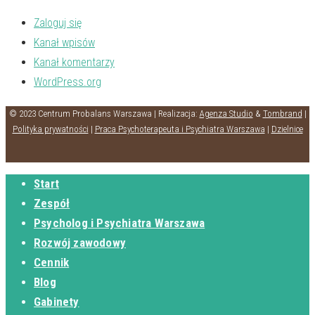
Zaloguj się
Kanał wpisów
Kanał komentarzy
WordPress.org
© 2023 Centrum Probalans Warszawa | Realizacja:
Agenza Studio
&
Tombrand
|
Polityka prywatności
|
Praca Psychoterapeuta i Psychiatra Warszawa
|
Dzielnice
Start
Zespół
Psycholog i Psychiatra Warszawa
Rozwój zawodowy
Cennik
Blog
Gabinety