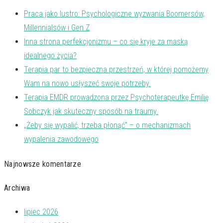
Praca jako lustro: Psychologiczne wyzwania Boomersów,
Millennialsów i Gen Z
Inna strona perfekcjonizmu – co się kryje za maską
idealnego życia?
Terapia par to bezpieczna przestrzeń, w której pomożemy
Wam na nowo usłyszeć swoje potrzeby.
Terapia EMDR prowadzona przez Psychoterapeutkę Emilię
Sobczyk jak skuteczny sposób na traumy.
„Żeby się wypalić, trzeba płonąć” – o mechanizmach
wypalenia zawodowego
Najnowsze komentarze
Archiwa
lipiec 2026