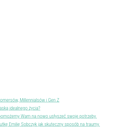
omersów, Millennialsów i Gen Z
aską idealnego życia?
ej pomożemy Wam na nowo usłyszeć swoje potrzeby.
tkę Emilię Sobczyk jak skuteczny sposób na traumy.