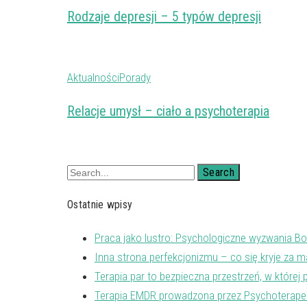
Rodzaje depresji – 5 typów depresji
Aktualności
Porady
Relacje umysł – ciało a psychoterapia
Search
Ostatnie wpisy
Praca jako lustro: Psychologiczne wyzwania Bo
Inna strona perfekcjonizmu – co się kryje za m
Terapia par to bezpieczna przestrzeń, w któr
Terapia EMDR prowadzona przez Psychoterapeu