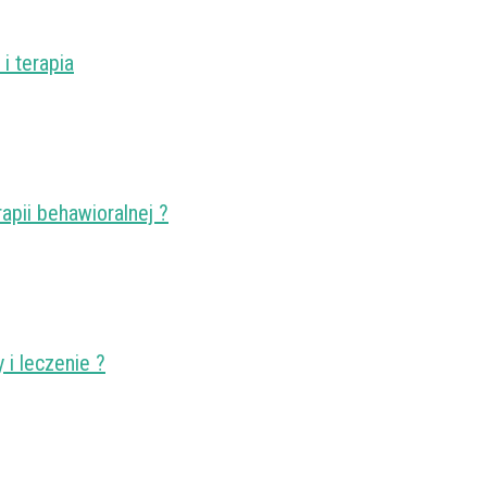
i terapia
apii behawioralnej ?
i leczenie ?