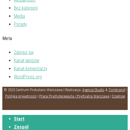
Bez kategorii
Media
Porady
Meta
Zaloguj się
Kanał wpisów
Kanał komentarzy
WordPress.org
© 2023 Centrum Probalans Warszawa | Realizacja:
Agenza Studio
&
Tombrand
|
Polityka prywatności
|
Praca Psychoterapeuta i Psychiatra Warszawa
|
Dzielnice
Start
Zespół