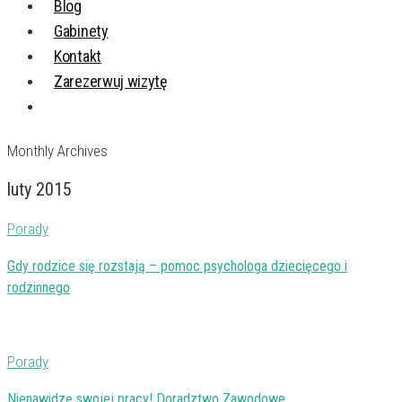
Blog
Gabinety
Kontakt
Zarezerwuj wizytę
Monthly Archives
luty 2015
Porady
Gdy rodzice się rozstają – pomoc psychologa dziecięcego i
rodzinnego
Porady
Nienawidzę swojej pracy! Doradztwo Zawodowe