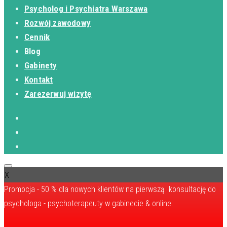
Psycholog i Psychiatra Warszawa
Rozwój zawodowy
Cennik
Blog
Gabinety
Kontakt
Zarezerwuj wizytę
X
Promocja - 50 % dla nowych klientów na pierwszą konsultację do
psychologa - psychoterapeuty w gabinecie & online.