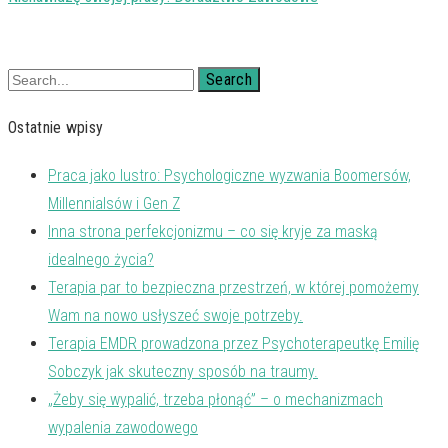
Search
Ostatnie wpisy
Praca jako lustro: Psychologiczne wyzwania Boomersów,
Millennialsów i Gen Z
Inna strona perfekcjonizmu – co się kryje za maską
idealnego życia?
Terapia par to bezpieczna przestrzeń, w której pomożemy
Wam na nowo usłyszeć swoje potrzeby.
Terapia EMDR prowadzona przez Psychoterapeutkę Emilię
Sobczyk jak skuteczny sposób na traumy.
„Żeby się wypalić, trzeba płonąć” – o mechanizmach
wypalenia zawodowego