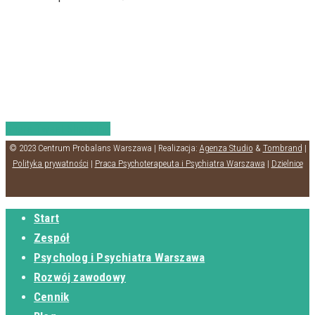
Share
Tweet
Share
Pin
© 2023 Centrum Probalans Warszawa | Realizacja:
Agenza Studio
&
Tombrand
|
Polityka prywatności
|
Praca Psychoterapeuta i Psychiatra Warszawa
|
Dzielnice
Start
Zespół
Psycholog i Psychiatra Warszawa
Rozwój zawodowy
Cennik