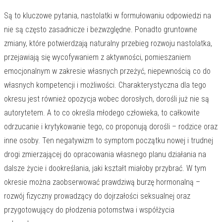
Są to kluczowe pytania, nastolatki w formułowaniu odpowiedzi na
nie są często zasadnicze i bezwzględne. Ponadto gruntowne
zmiany, które potwierdzają naturalny przebieg rozwoju nastolatka,
przejawiają się wycofywaniem z aktywności, pomieszaniem
emocjonalnym w zakresie własnych przeżyć, niepewnością co do
własnych kompetencji i możliwości. Charakterystyczna dla tego
okresu jest również opozycja wobec dorosłych, dorośli już nie są
autorytetem. A to co określa młodego człowieka, to całkowite
odrzucanie i krytykowanie tego, co proponują dorośli – rodzice oraz
inne osoby. Ten negatywizm to symptom początku nowej i trudnej
drogi zmierzającej do opracowania własnego planu działania na
dalsze życie i dookreślania, jaki kształt miałoby przybrać. W tym
okresie można zaobserwować prawdziwą burzę hormonalną –
rozwój fizyczny prowadzący do dojrzałości seksualnej oraz
przygotowujący do płodzenia potomstwa i współżycia