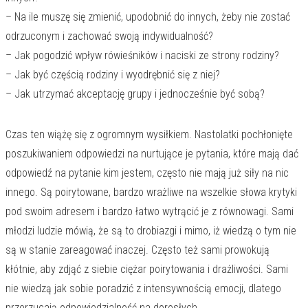
– Na ile muszę się zmienić, upodobnić do innych, żeby nie zostać
odrzuconym i zachować swoją indywidualność?
– Jak pogodzić wpływ rówieśników i naciski ze strony rodziny?
– Jak być częścią rodziny i wyodrębnić się z niej?
– Jak utrzymać akceptację grupy i jednocześnie być sobą?
Czas ten wiążę się z ogromnym wysiłkiem. Nastolatki pochłonięte
poszukiwaniem odpowiedzi na nurtujące je pytania, które mają dać
odpowiedź na pytanie kim jestem, często nie mają już siły na nic
innego. Są poirytowane, bardzo wrażliwe na wszelkie słowa krytyki
pod swoim adresem i bardzo łatwo wytrącić je z równowagi. Sami
młodzi ludzie mówią, że są to drobiazgi i mimo, iż wiedzą o tym nie
są w stanie zareagować inaczej. Często też sami prowokują
kłótnie, aby zdjąć z siebie ciężar poirytowania i drażliwości. Sami
nie wiedzą jak sobie poradzić z intensywnością emocji, dlatego
przerzucają odpowiedzialność na dorosłych.