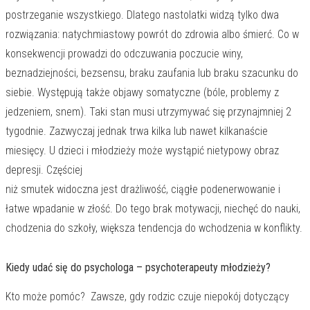
postrzeganie wszystkiego. Dlatego nastolatki widzą tylko dwa
rozwiązania: natychmiastowy powrót do zdrowia albo śmierć. Co w
konsekwencji prowadzi do odczuwania poczucie winy,
beznadziejności, bezsensu, braku zaufania lub braku szacunku do
siebie. Występują także objawy somatyczne (bóle, problemy z
jedzeniem, snem). Taki stan musi utrzymywać się przynajmniej 2
tygodnie. Zazwyczaj jednak trwa kilka lub nawet kilkanaście
miesięcy. U dzieci i młodzieży może wystąpić nietypowy obraz
depresji. Częściej
niż smutek widoczna jest drażliwość, ciągłe podenerwowanie i
łatwe wpadanie w złość. Do tego brak motywacji, niechęć do nauki,
chodzenia do szkoły, większa tendencja do wchodzenia w konflikty.
Kiedy udać się do psychologa – psychoterapeuty młodzieży?
Kto może pomóc? Zawsze, gdy rodzic czuje niepokój dotyczący