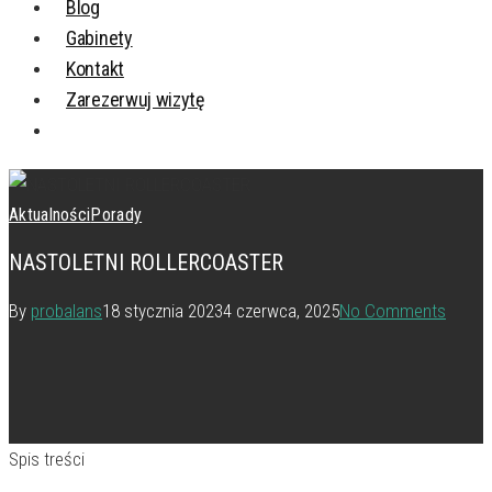
Blog
Gabinety
Kontakt
Zarezerwuj wizytę
Aktualności
Porady
NASTOLETNI ROLLERCOASTER
By
probalans
18 stycznia 2023
4 czerwca, 2025
No Comments
Spis treści