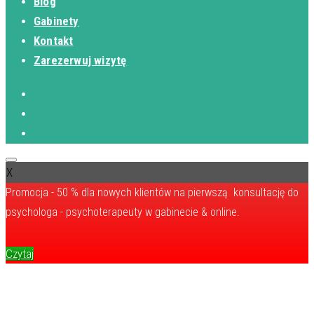
Blog
Gabinety
Kontakt
Zarezerwuj wizytę
X
Promocja - 50 % dla nowych klientów na pierwszą konsultację do
psychologa - psychoterapeuty w gabinecie & online.
Czytaj