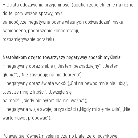
– Utrata odczuwania przyjemności (apatia i zobojętnienie na różne
do tej pory ważne sprawy, myśli
samobójcze, negatywna ocena własnych doświadczeń, niska
samoocena, pogorszenie koncentracji,
rozpamiętywanie porażek).
Nastolatkom często towarzyszy negatywny sposób myślenia:
– negatywny obraz siebie („Jestem beznadziejny”, „Jestem
głupia””, „ Nie zasługuję na nic dobrego”);
– negatywny obraz świata wokół („Oni na pewno mnie nie lubią”,
„Jest ze mną z litości”, „Uwzięła się
na mnie”, „Nigdy nie byłam dla niej ważna”);
– negatywna wizja swojej przyszłości („Nigdy mi się nie uda”, „Nie
warto nawet próbować”).
Pojawia się również myślenie czarno-białe, zero-jedynkowe