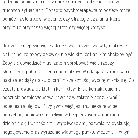
radzenia sobie z nimi oraz naukę strategii radzenia sobie w
trudnych sytuacjach. Ponadto psychoterapeuta młodzieży może
pomóc nastolatkowi w ocenie, czy strategie działania, które
przyjmuje przynoszą więcej strat, czy więcej korzyści.
Jak widać niepewność jest kluczowa i rozwojowa w tym okresie.
Naturalne, że młody człowiek nie wie kim jest ani kim chciałby być.
Żeby się dowiedzieć musi zatem spróbować wielu rzeczy,
słomiany zapał to domena nastolatków. W relacjach z rodzicami
nastolatek dąży do autonomii, niezależności, wyodrębnienia się. Co
często prowadzi do kłótni i konfliktów. Bliski kontakt daje mu
poczucie bezpieczeństwa, również w zakresie poszukiwań i
popełniania błędów. Pozytywna więź jest mu niesamowicie
potrzebna, ponieważ umożliwia w bezpiecznych warunkach
dzielenie się trudnościami i wątpliwościami, pozwala na dyskusje,
negocjowanie oraz wyrażanie własnego punktu widzenia – w tym