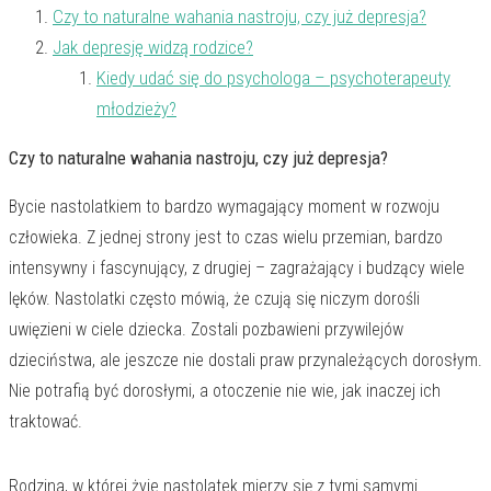
Czy to naturalne wahania nastroju, czy już depresja?
Jak depresję widzą rodzice?
Kiedy udać się do psychologa – psychoterapeuty
młodzieży?
Czy to naturalne wahania nastroju, czy już depresja?
Bycie nastolatkiem to bardzo wymagający moment w rozwoju
człowieka. Z jednej strony jest to czas wielu przemian, bardzo
intensywny i fascynujący, z drugiej – zagrażający i budzący wiele
lęków. Nastolatki często mówią, że czują się niczym dorośli
uwięzieni w ciele dziecka. Zostali pozbawieni przywilejów
dzieciństwa, ale jeszcze nie dostali praw przynależących dorosłym.
Nie potrafią być dorosłymi, a otoczenie nie wie, jak inaczej ich
traktować.
Rodzina, w której żyje nastolatek mierzy się z tymi samymi