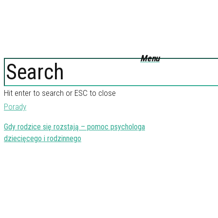
Menu
Category
Porady
Hit enter to search or ESC to close
Porady
Gdy rodzice się rozstają – pomoc psychologa
dziecięcego i rodzinnego